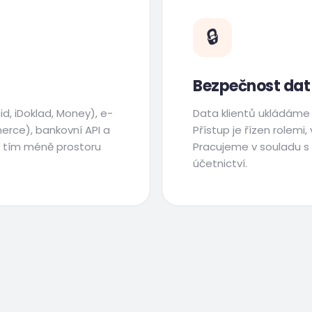
🔒
Bezpečnost dat
d, iDoklad, Money), e-
Data klientů ukládám
rce), bankovní API a
Přístup je řízen rolemi
, tím méně prostoru
Pracujeme v souladu s 
účetnictví.