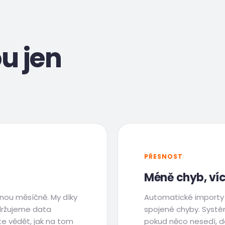
u jen
PŘESNOST
Méně chyb, víc
dnou měsíčně. My díky
Automatické importy d
držujeme data
spojené chyby. Systém
te vědět, jak na tom
pokud něco nesedí, d