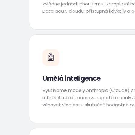
zvládne jednoduchou firmu i komplexní ho
Data jsou v cloudu, přístupná kdykoliv a o
🤖
Umělá inteligence
Využíváme modely Anthropic (Claude) p
rutinních úkolů, přípravu reportů a analý
věnovat více času skutečně hodnotné prác