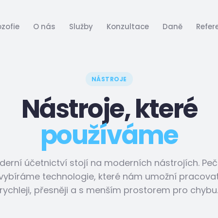
ozofie
O nás
Služby
Konzultace
Daně
Refer
NÁSTROJE
Nástroje, které
používáme
erní účetnictví stojí na moderních nástrojích. Peč
vybíráme technologie, které nám umožní pracova
rychleji, přesněji a s menším prostorem pro chybu