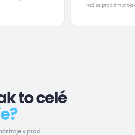
než se problém projev
ak to celé
je?
stroje v praxi.