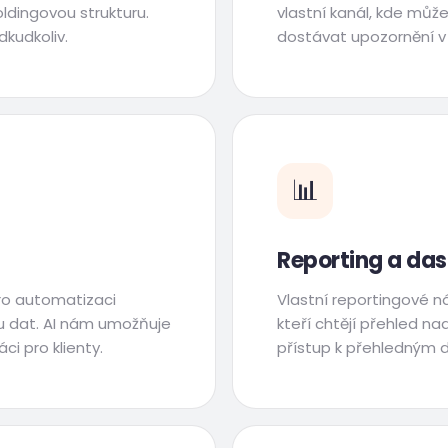
ldingovou strukturu.
vlastní kanál, kde můž
dkudkoliv.
dostávat upozornění v
📊
Reporting a da
ro automatizaci
Vlastní reportingové ná
zu dat. AI nám umožňuje
kteří chtějí přehled n
i pro klienty.
přístup k přehledným d