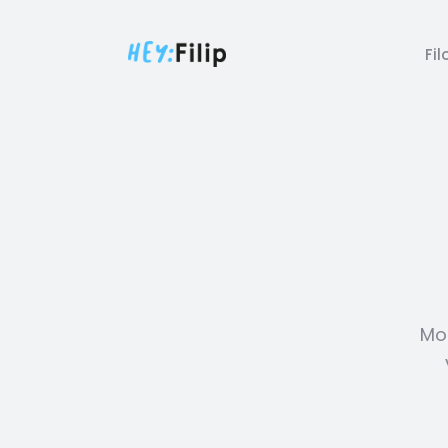
Filozofie
Fil
O nás
Služby
Konzultace
Daně
Reference
Mod
CZ
EN