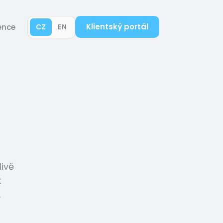
Klientský portál
ence
CZ
EN
livě
t
.